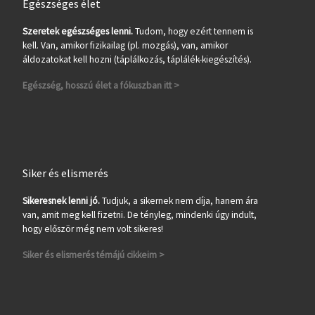
Egészséges élet
Szeretek egészséges lenni.
Tudom, hogy ezért tennem is
kell. Van, amikor fizikailag (pl. mozgás), van, amikor
áldozatokat kell hozni (táplálkozás, táplálék-kiegészítés).
Egészség, hosszú élet a fókuszban itt >
Siker és elismerés
Sikeresnek lenni jó.
Tudjuk, a sikernek nem díja, hanem ára
van, amit meg kell fizetni. De tényleg, mindenki úgy indult,
hogy először még nem volt sikeres!
Siker és elismerés témájú cikkeim >