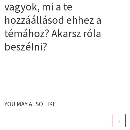
vagyok, mi a te
hozzáállásod ehhez a
témához? Akarsz róla
beszélni?
YOU MAY ALSO LIKE