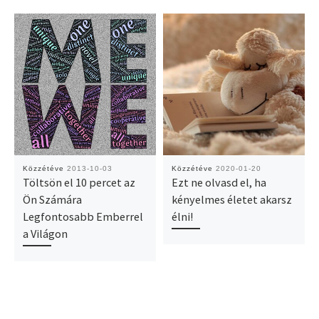
Közzétéve
2013-10-03
Közzétéve
2020-01-20
Töltsön el 10 percet az
Ezt ne olvasd el, ha
Ön Számára
kényelmes életet akarsz
Legfontosabb Emberrel
élni!
a Világon