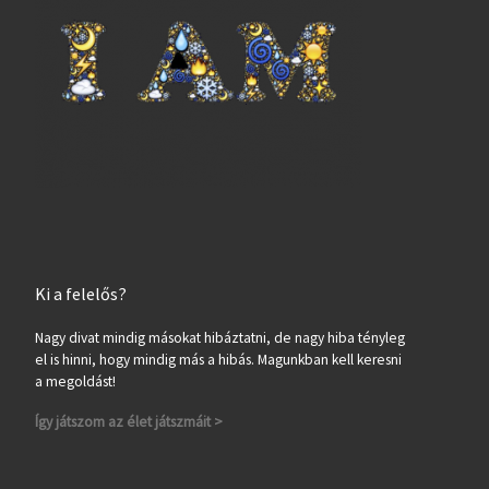
Ki a felelős?
Nagy divat mindig másokat hibáztatni, de nagy hiba tényleg
el is hinni, hogy mindig más a hibás. Magunkban kell keresni
a megoldást!
Így játszom az élet játszmáit >