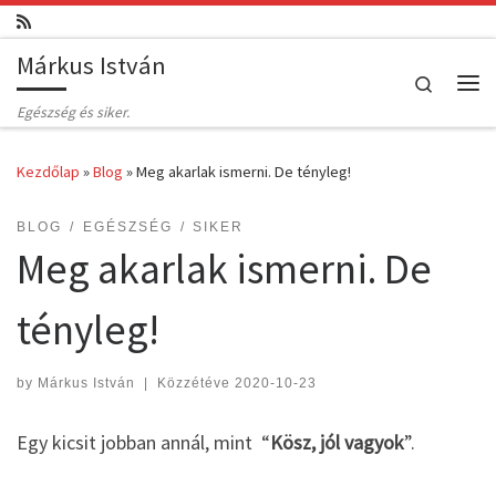
Skip to content
Márkus István
Search
Me
Egészség és siker.
Kezdőlap
»
Blog
»
Meg akarlak ismerni. De tényleg!
BLOG
EGÉSZSÉG
SIKER
Meg akarlak ismerni. De
tényleg!
by
Márkus István
|
Közzétéve
2020-10-23
Egy kicsit jobban annál, mint “
Kösz, jól vagyok
”.