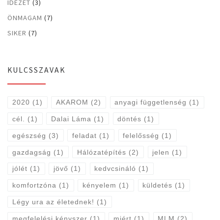
IDÉZET
(3)
ÖNMAGAM
(7)
SIKER
(7)
KULCSSZAVAK
2020
(1)
AKAROM
(2)
anyagi függetlenség
(1)
cél.
(1)
Dalai Láma
(1)
döntés
(1)
egészség
(3)
feladat
(1)
felelősség
(1)
gazdagság
(1)
Hálózatépítés
(2)
jelen
(1)
jólét
(1)
jövő
(1)
kedvcsináló
(1)
komfortzóna
(1)
kényelem
(1)
küldetés
(1)
Légy ura az életednek!
(1)
megfelelési kényszer
(1)
miért
(1)
MLM
(2)