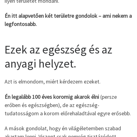
ilyen területet mondani.
Én itt alapvetően két területre gondolok – ami nekem a
legfontosabb.
Ezek az egészség és az
anyagi helyzet.
Azt is elmondom, miért kérdezem ezeket.
Én legalább 100 éves koromig akarok élni
(persze
erőben és egészségben), de az egészség-
tudatosságom a korom előrehaladtával egyre erősebb.
A mások gondolat, hogy én világéletemben szabad
akartam lenni. Viszont csak nemrég tisztázódott