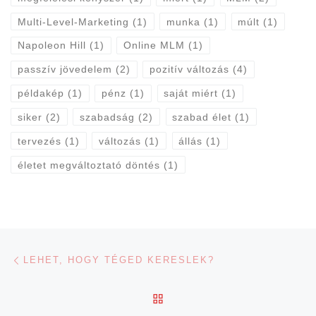
Multi-Level-Marketing
(1)
munka
(1)
múlt
(1)
Napoleon Hill
(1)
Online MLM
(1)
passzív jövedelem
(2)
pozitív változás
(4)
példakép
(1)
pénz
(1)
saját miért
(1)
siker
(2)
szabadság
(2)
szabad élet
(1)
tervezés
(1)
változás
(1)
állás
(1)
életet megváltoztató döntés
(1)
Navigálás a bejegyzések között
Previous post
LEHET, HOGY TÉGED KERESLEK?
BACK TO POST LIST