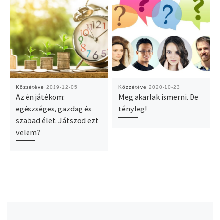
Közzétéve
2019-12-05
Közzétéve
2020-10-23
Az én játékom:
Meg akarlak ismerni. De
egészséges, gazdag és
tényleg!
szabad élet. Játszod ezt
velem?