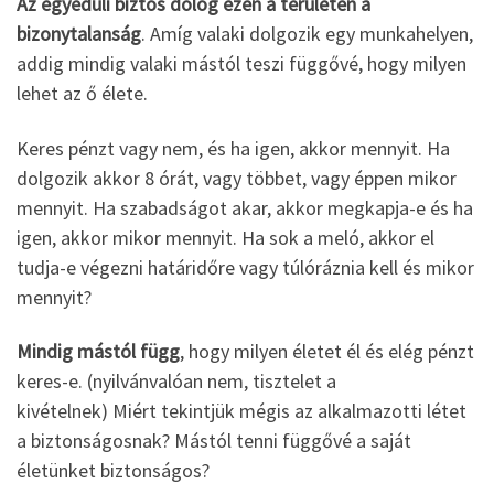
Az egyedüli biztos dolog ezen a területen a
bizonytalanság
. Amíg valaki dolgozik egy munkahelyen,
addig mindig valaki mástól teszi függővé, hogy milyen
lehet az ő élete.
Keres pénzt vagy nem, és ha igen, akkor mennyit. Ha
dolgozik akkor 8 órát, vagy többet, vagy éppen mikor
mennyit. Ha szabadságot akar, akkor megkapja-e és ha
igen, akkor mikor mennyit. Ha sok a meló, akkor el
tudja-e végezni határidőre vagy túlóráznia kell és mikor
mennyit?
Mindig mástól függ
, hogy milyen életet él és elég pénzt
keres-e. (nyilvánvalóan nem, tisztelet a
kivételnek) Miért tekintjük mégis az alkalmazotti létet
a biztonságosnak? Mástól tenni függővé a saját
életünket biztonságos?