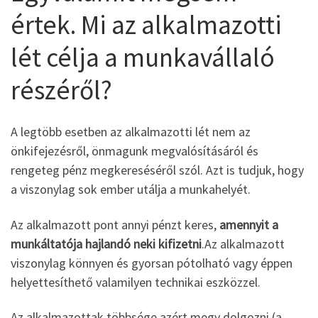
értek. Mi az alkalmazotti
lét célja a munkavállaló
részéről?
A legtöbb esetben az alkalmazotti lét nem az
önkifejezésről, önmagunk megvalósításáról és
rengeteg pénz megkereséséről szól. Azt is tudjuk, hogy
a viszonylag sok ember utálja a munkahelyét.
Az alkalmazott pont annyi pénzt keres,
amennyit a
munkáltatója hajlandó neki kifizetni
.Az alkalmazott
viszonylag könnyen és gyorsan pótolható vagy éppen
helyettesíthető valamilyen technikai eszközzel.
Az alkalmazottak többsége azért megy dolgozni (a