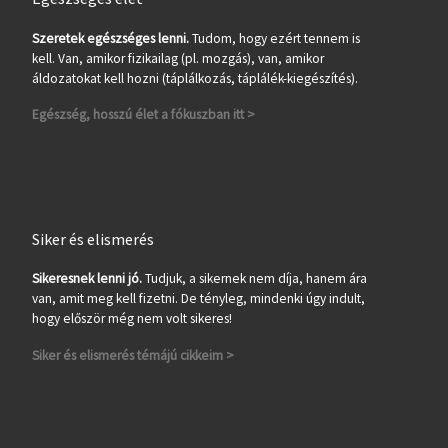
Szeretek egészséges lenni.
Tudom, hogy ezért tennem is
kell. Van, amikor fizikailag (pl. mozgás), van, amikor
áldozatokat kell hozni (táplálkozás, táplálék-kiegészítés).
Egészség, hosszú élet a fókuszban itt >
Siker és elismerés
Sikeresnek lenni jó.
Tudjuk, a sikernek nem díja, hanem ára
van, amit meg kell fizetni. De tényleg, mindenki úgy indult,
hogy először még nem volt sikeres!
Siker és elismerés témájú cikkeim >