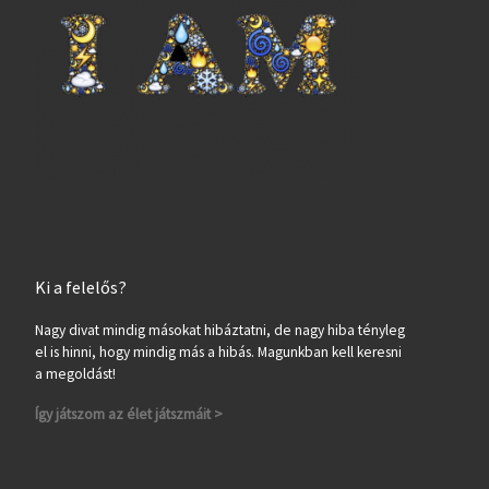
Ki a felelős?
Nagy divat mindig másokat hibáztatni, de nagy hiba tényleg
el is hinni, hogy mindig más a hibás. Magunkban kell keresni
a megoldást!
Így játszom az élet játszmáit >