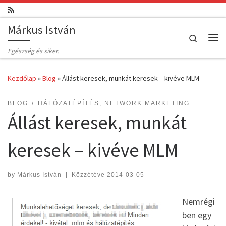
Skip to content
Márkus István
Search
Me
Egészség és siker.
Kezdőlap
»
Blog
»
Állást keresek, munkát keresek – kivéve MLM
BLOG
HÁLÓZATÉPÍTÉS, NETWORK MARKETING
Állást keresek, munkát
keresek – kivéve MLM
by
Márkus István
|
Közzétéve
2014-03-05
Nemrégi
ben egy