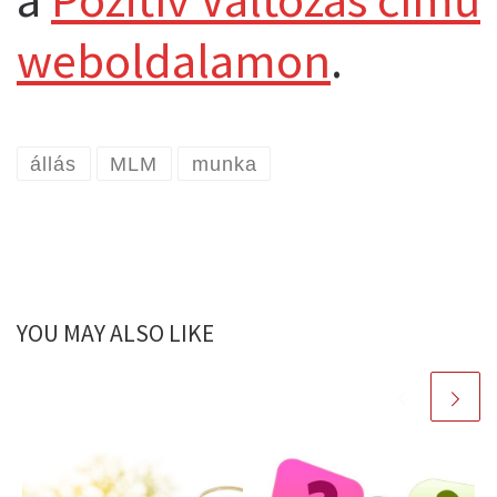
weboldalamon
.
állás
MLM
munka
YOU MAY ALSO LIKE