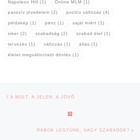
Napoleon Hill
(1)
Online MLM
(1)
passzív jövedelem
(2)
pozitív változás
(4)
példakép
(1)
pénz
(1)
saját miért
(1)
siker
(2)
szabadság
(2)
szabad élet
(1)
tervezés
(1)
változás
(1)
állás
(1)
életet megváltoztató döntés
(1)
Navigálás a bejegyzések között
Previous post
A MÚLT, A JELEN, A JÖVŐ
BACK TO POST LIST
Ne
RABOK LEGYÜNK, VAGY SZABADOK?