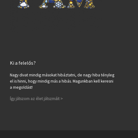
Ki a felelős?
Nagy divat mindig másokat hibáztatni, de nagy hiba tényleg
el is hinni, hogy mindig más a hibás. Magunkban kell keresni
a megoldást!
Így játszom az élet játszmáit >