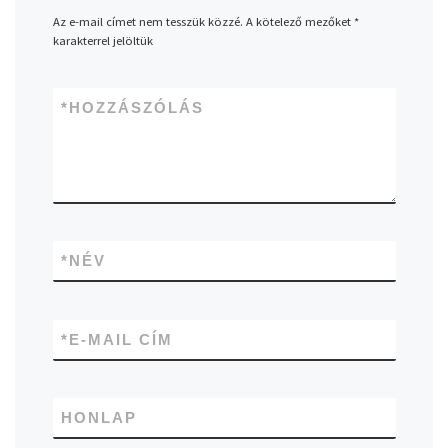
Az e-mail címet nem tesszük közzé.
A kötelező mezőket
*
karakterrel jelöltük
*
HOZZÁSZÓLÁS
*
NÉV
*
E-MAIL CÍM
HONLAP