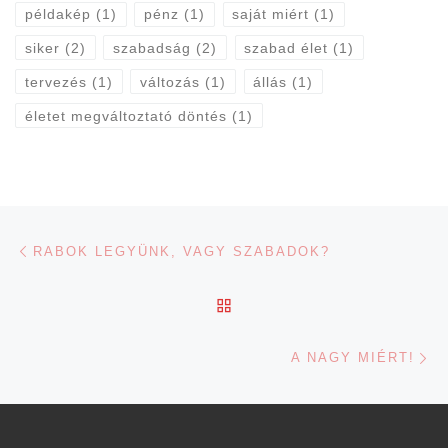
példakép
(1)
pénz
(1)
saját miért
(1)
siker
(2)
szabadság
(2)
szabad élet
(1)
tervezés
(1)
változás
(1)
állás
(1)
életet megváltoztató döntés
(1)
Navigálás a bejegyzések között
Previous post
RABOK LEGYÜNK, VAGY SZABADOK?
BACK TO POST LIST
Ne
A NAGY MIÉRT!