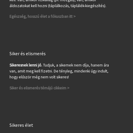
áldozatokat kell hozni (táplálkozás, táplálék-kiegészítés).
Egészség, hosszú élet a fókuszban itt >
Siker és elismerés
Sikeresnek lenni jó.
Tudjuk, a sikernek nem díja, hanem ára
van, amit meg kell fizetni. De tényleg, mindenki úgy indult,
hogy először még nem volt sikeres!
Siker és elismerés témájú cikkeim >
Sikeres élet