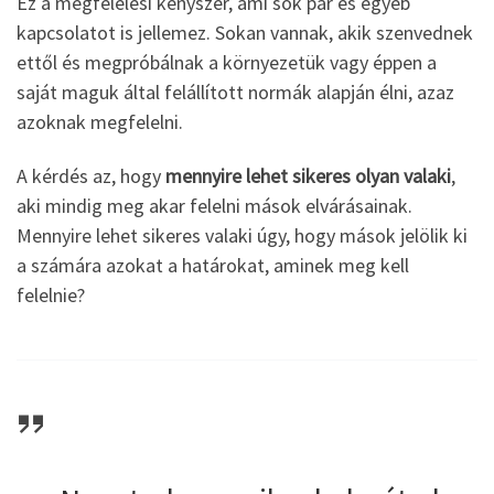
Ez a megfelelési kényszer, ami sok pár és egyéb
kapcsolatot is jellemez. Sokan vannak, akik szenvednek
ettől és megpróbálnak a környezetük vagy éppen a
saját maguk által felállított normák alapján élni, azaz
azoknak megfelelni.
A kérdés az, hogy
mennyire lehet sikeres olyan valaki
,
aki mindig meg akar felelni mások elvárásainak.
Mennyire lehet sikeres valaki úgy, hogy mások jelölik ki
a számára azokat a határokat, aminek meg kell
felelnie?