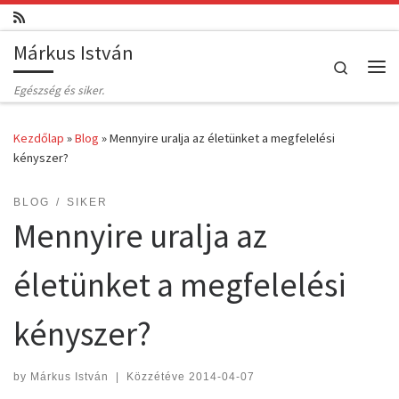
Skip to content
Márkus István
Search
Me
Egészség és siker.
Kezdőlap
»
Blog
»
Mennyire uralja az életünket a megfelelési
kényszer?
BLOG
SIKER
Mennyire uralja az
életünket a megfelelési
kényszer?
by
Márkus István
|
Közzétéve
2014-04-07