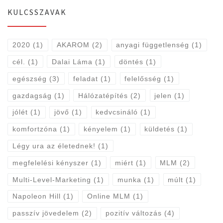
KULCSSZAVAK
2020
(1)
AKAROM
(2)
anyagi függetlenség
(1)
cél.
(1)
Dalai Láma
(1)
döntés
(1)
egészség
(3)
feladat
(1)
felelősség
(1)
gazdagság
(1)
Hálózatépítés
(2)
jelen
(1)
jólét
(1)
jövő
(1)
kedvcsináló
(1)
komfortzóna
(1)
kényelem
(1)
küldetés
(1)
Légy ura az életednek!
(1)
megfelelési kényszer
(1)
miért
(1)
MLM
(2)
Multi-Level-Marketing
(1)
munka
(1)
múlt
(1)
Napoleon Hill
(1)
Online MLM
(1)
passzív jövedelem
(2)
pozitív változás
(4)