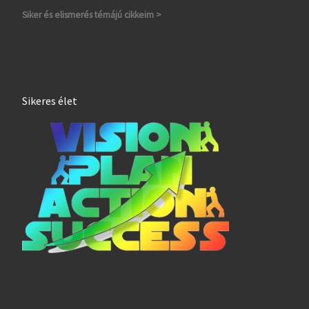
Siker és elismerés témájú cikkeim >
Sikeres élet