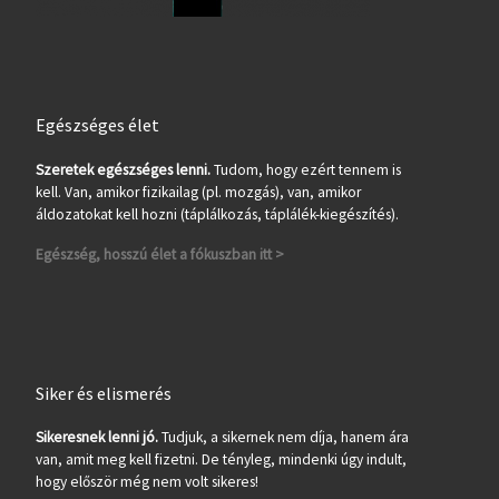
Egészséges élet
Szeretek egészséges lenni.
Tudom, hogy ezért tennem is
kell. Van, amikor fizikailag (pl. mozgás), van, amikor
áldozatokat kell hozni (táplálkozás, táplálék-kiegészítés).
Egészség, hosszú élet a fókuszban itt >
Siker és elismerés
Sikeresnek lenni jó.
Tudjuk, a sikernek nem díja, hanem ára
van, amit meg kell fizetni. De tényleg, mindenki úgy indult,
hogy először még nem volt sikeres!