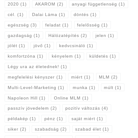
2020
(1)
AKAROM
(2)
anyagi függetlenség
(1)
cél.
(1)
Dalai Láma
(1)
döntés
(1)
egészség
(3)
feladat
(1)
felelősség
(1)
gazdagság
(1)
Hálózatépítés
(2)
jelen
(1)
jólét
(1)
jövő
(1)
kedvcsináló
(1)
komfortzóna
(1)
kényelem
(1)
küldetés
(1)
Légy ura az életednek!
(1)
megfelelési kényszer
(1)
miért
(1)
MLM
(2)
Multi-Level-Marketing
(1)
munka
(1)
múlt
(1)
Napoleon Hill
(1)
Online MLM
(1)
passzív jövedelem
(2)
pozitív változás
(4)
példakép
(1)
pénz
(1)
saját miért
(1)
siker
(2)
szabadság
(2)
szabad élet
(1)