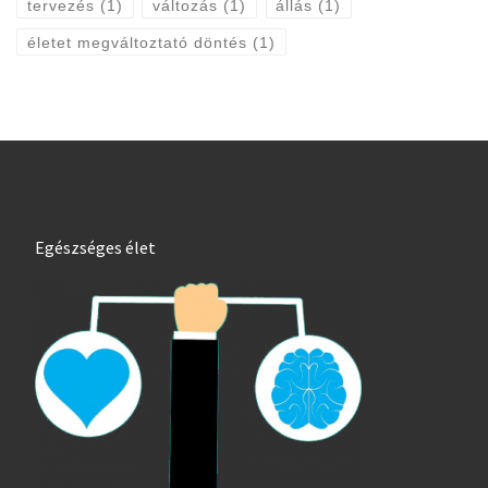
tervezés
(1)
változás
(1)
állás
(1)
életet megváltoztató döntés
(1)
Egészséges élet