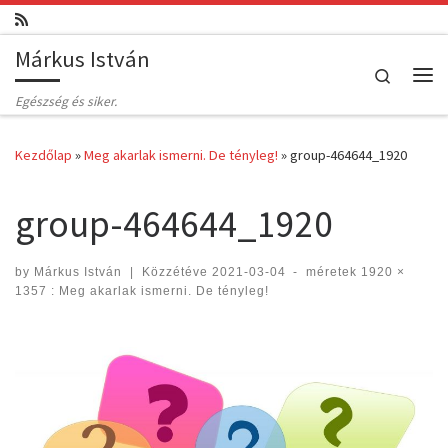
Skip to content
Márkus István
Search
Me
Egészség és siker.
Kezdőlap
»
Meg akarlak ismerni. De tényleg!
»
group-464644_1920
group-464644_1920
by
Márkus István
|
Közzétéve
2021-03-04
-
méretek
1920 ×
1357
:
Meg akarlak ismerni. De tényleg!
Images navigation