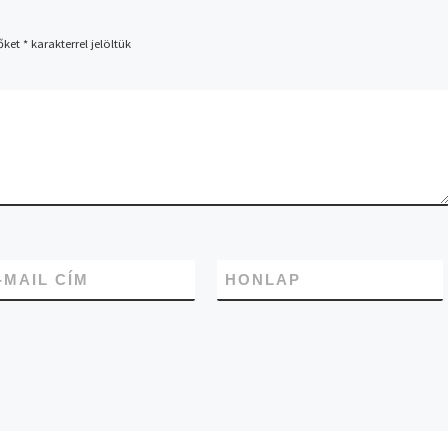
őket
*
karakterrel jelöltük
-MAIL CÍM
HONLAP