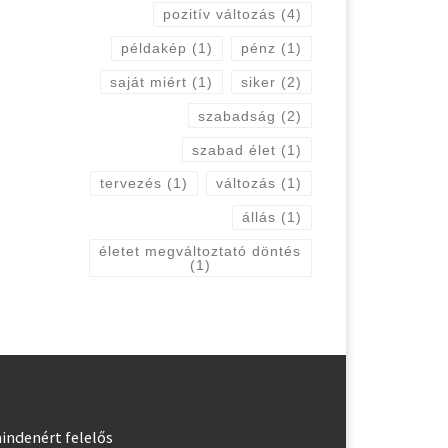
pozitív változás
(4)
példakép
(1)
pénz
(1)
saját miért
(1)
siker
(2)
szabadság
(2)
szabad élet
(1)
tervezés
(1)
változás
(1)
állás
(1)
életet megváltoztató döntés
(1)
indenért felelős