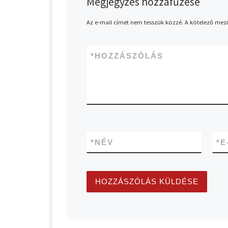
Megjegyzés hozzáfűzése
Az e-mail címet nem tesszük közzé.
A kötelező mez
*
HOZZÁSZÓLÁS
*
NÉV
*
E