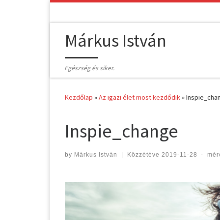
Skip to content
Márkus István
Egészség és siker.
Kezdőlap
»
Az igazi élet most kezdődik
»
Inspie_cha
Inspie_change
by
Márkus István
|
Közzétéve
2019-11-28
-
mér
Images navigation