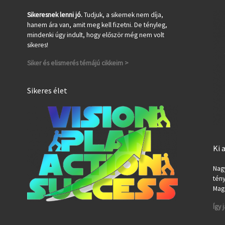
Sikeresnek lenni jó.
Tudjuk, a sikernek nem díja,
hanem ára van, amit meg kell fizetni. De tényleg,
mindenki úgy indult, hogy először még nem volt
sikeres!
Siker és elismerés témájú cikkeim >
Sikeres élet
Ki 
Nagy
tény
Magu
Így 