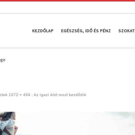
KEZDŐLAP
EGÉSZSÉG, IDŐ ÉS PÉNZ
SZOKAT
nge
etek
1072 × 494
:
Az igazi élet most kezdődik