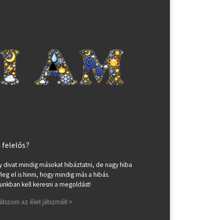
a felelős?
 divat mindig másokat hibáztatni, de nagy hiba
leg el is hinni, hogy mindig más a hibás.
nkban kell keresni a megoldást!
játszom az élet játszmáit >