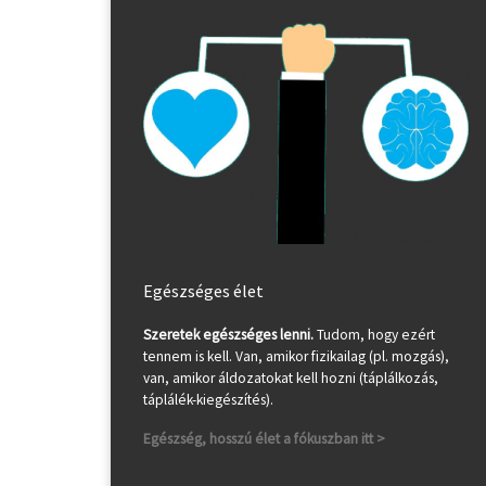
Egészséges élet
Szeretek egészséges lenni.
Tudom, hogy ezért
tennem is kell. Van, amikor fizikailag (pl. mozgás),
van, amikor áldozatokat kell hozni (táplálkozás,
táplálék-kiegészítés).
Egészség, hosszú élet a fókuszban itt >