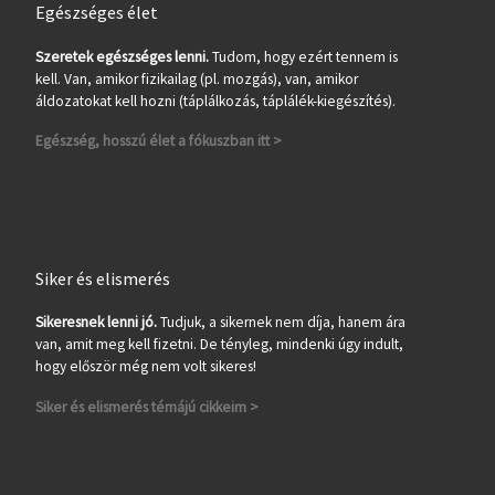
Egészséges élet
Szeretek egészséges lenni.
Tudom, hogy ezért tennem is
kell. Van, amikor fizikailag (pl. mozgás), van, amikor
áldozatokat kell hozni (táplálkozás, táplálék-kiegészítés).
Egészség, hosszú élet a fókuszban itt >
Siker és elismerés
Sikeresnek lenni jó.
Tudjuk, a sikernek nem díja, hanem ára
van, amit meg kell fizetni. De tényleg, mindenki úgy indult,
hogy először még nem volt sikeres!
Siker és elismerés témájú cikkeim >