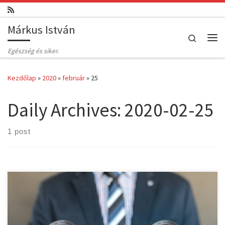
Skip to content
Márkus István
Search
Me
Egészség és siker.
Kezdőlap
»
2020
»
február
»
25
Daily Archives:
2020-02-25
1 post
Már magától a szótól is borsózik a hátad? Eldönteni valamit, kiállni
vele a család, a barátok, a nyilvánosság elé, aztán esetleg elviselni