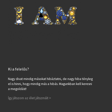
Ki a felelős?
Nagy divat mindig másokat hibáztatni, de nagy hiba tényleg
el is hinni, hogy mindig más a hibás. Magunkban kell keresni
a megoldást!
Így játszom az élet játszmáit >