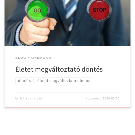
a gúnyos megjegyzéseiket? Kínos és kellemetlen téma. Sokszor
előfordul, hogy azt mondjuk, eldöntöttünk valamit. Aztán
legtöbbször azután sem történik semmi. Én magam is sokszor
döntöttem már el „véglegesen” […]
BLOG
ÖNMAGAM
Életet megváltoztató döntés
döntés
életet megváltoztató döntés
by
Márkus István
Közzétéve
2020-02-25